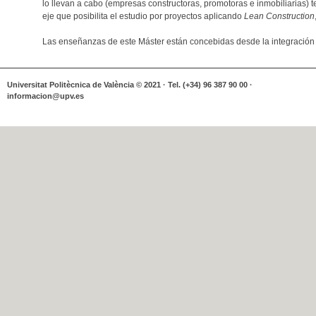
lo llevan a cabo (empresas constructoras, promotoras e inmobiliarias) 
eje que posibilita el estudio por proyectos aplicando
Lean Construction
Las enseñanzas de este Máster están concebidas desde la integración 
Universitat Politècnica de València © 2021 · Tel. (+34) 96 387 90 00 ·
informacion@upv.es