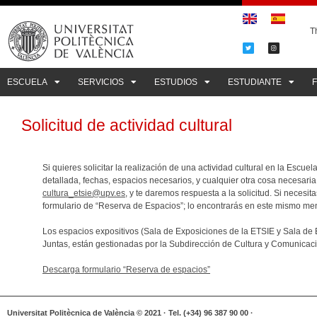
Th
ESCUELA
SERVICIOS
ESTUDIOS
ESTUDIANTE
Solicitud de actividad cultural
Si quieres solicitar la realización de una actividad cultural en la Escue
detallada, fechas, espacios necesarios, y cualquier otra cosa necesaria
cultura_etsie@upv.es
, y te daremos respuesta a la solicitud. Si necesi
formulario de “Reserva de Espacios”; lo encontrarás en este mismo me
Los espacios expositivos (Sala de Exposiciones de la ETSIE y Sala de
Juntas, están gestionadas por la Subdirección de Cultura y Comunicac
Descarga formulario “Reserva de espacios”
Universitat Politècnica de València © 2021 · Tel. (+34) 96 387 90 00 ·