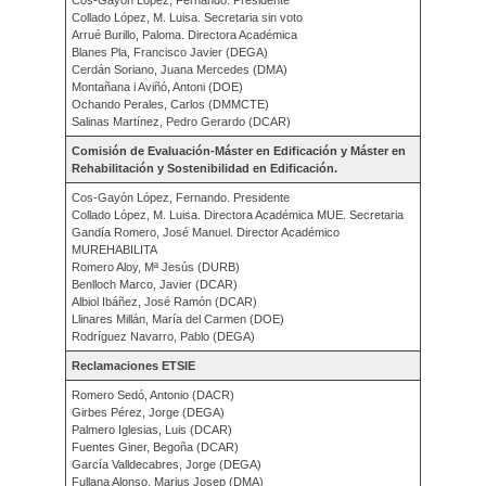
Collado López, M. Luisa. Secretaria sin voto
Arrué Burillo, Paloma. Directora Académica
Blanes Pla, Francisco Javier (DEGA)
Cerdán Soriano, Juana Mercedes (DMA)
Montañana i Aviñó, Antoni (DOE)
Ochando Perales, Carlos (DMMCTE)
Salinas Martínez, Pedro Gerardo (DCAR)
Comisión de Evaluación-Máster en Edificación y Máster en
Rehabilitación y Sostenibilidad en Edificación.
Cos-Gayón López, Fernando. Presidente
Collado López, M. Luisa. Directora Académica MUE. Secretaria
Gandía Romero, José Manuel. Director Académico
MUREHABILITA
Romero Aloy, Mª Jesús (DURB)
Benlloch Marco, Javier (DCAR)
Albiol Ibáñez, José Ramón (DCAR)
Llinares Millán, María del Carmen (DOE)
Rodríguez Navarro, Pablo (DEGA)
Reclamaciones ETSIE
Romero Sedó, Antonio (DACR)
Girbes Pérez, Jorge (DEGA)
Palmero Iglesias, Luis (DCAR)
Fuentes Giner, Begoña (DCAR)
García Valldecabres, Jorge (DEGA)
Fullana Alonso, Marius Josep (DMA)