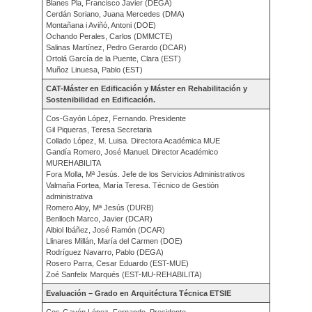
Blanes Pla, Francisco Javier (DEGA)
Cerdán Soriano, Juana Mercedes (DMA)
Montañana i Aviñó, Antoni (DOE)
Ochando Perales, Carlos (DMMCTE)
Salinas Martínez, Pedro Gerardo (DCAR)
Ortolá García de la Puente, Clara (EST)
Muñoz Linuesa, Pablo (EST)
CAT-Máster en Edificación y Máster en Rehabilitación y
Sostenibilidad en Edificación.
Cos-Gayón López, Fernando. Presidente
Gil Piqueras, Teresa Secretaria
Collado López, M. Luisa. Directora Académica MUE
Gandía Romero, José Manuel. Director Académico
MUREHABILITA
Fora Molla, Mª Jesús. Jefe de los Servicios Administrativos
Valmaña Fortea, María Teresa. Técnico de Gestión
administrativa
Romero Aloy, Mª Jesús (DURB)
Benlloch Marco, Javier (DCAR)
Albiol Ibáñez, José Ramón (DCAR)
Llinares Millán, María del Carmen (DOE)
Rodríguez Navarro, Pablo (DEGA)
Rosero Parra, Cesar Eduardo (EST-MUE)
Zoé Sanfelix Marqués (EST-MU-REHABILITA)
Evaluación – Grado en Arquitéctura Técnica ETSIE
Cos-Gayón López, Fernando. Presidente