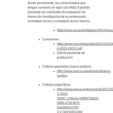
doctor permanente, las universidades que
tengan convenio en vigor con ANECA podrán
presentar las solicitudes de evaluación de
tramos de investigación de su profesorado
contratado doctor y contratado doctor interino.
https://www.upv.es/entidades/VINV/menu
Comisiones:
https://www.boe.es/boe/dias/2023/12/22
A-2023-26012.pdf
(2024) pendiente de
publicación
Criterios generales (marco jurídico).
https://www.aneca.es/web/guest/marco-
juridico
Criterios específicos:
https://www.aneca.es/documents/20123
A-2024-
26587_criterios.pdf/6971b8c5-
589b-e760-f870-
5ee3892e47f9?
t=1736258651086