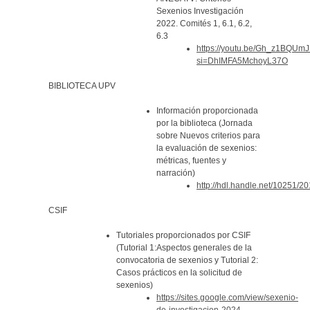
Sexenios Investigación
2022. Comités 1, 6.1, 6.2,
6.3
https://youtu.be/Gh_z1BQUm
si=DhIMFA5MchoyL37O
BIBLIOTECA UPV
Información proporcionada
por la biblioteca (Jornada
sobre Nuevos criterios para
la evaluación de sexenios:
métricas, fuentes y
narración)
http://hdl.handle.net/10251/2
CSIF
Tutoriales proporcionados por CSIF
(Tutorial 1:Aspectos generales de la
convocatoria de sexenios y Tutorial 2:
Casos prácticos en la solicitud de
sexenios)
https://sites.google.com/view/sexenio-
de-investigacion-2024