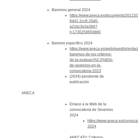
Baremos general 2024
https://www.aneca.es/documents/2012
6d41-2cc8-20d0-
a21bc3e3a38d?
t=1736258650880
Baremo específico 2024
https://www.aneca.es/web/guest/orientac
baremos-de-los-criterios-
de-la-evaluaci%C3%B3n-
de-sexenios-en-la-
convocatoria-2023
(2024) pendiente de
publicación
ANECA
Enlace a la Web de la
convocatoria de Sexenios
2024
https://www.aneca.es/convocat
2024
ANECATV: Criterios