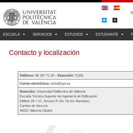
Th
ESCUELA
SERVICIOS
ESTUDIOS
ESTUDIANTE
Contacto y localización
Teléfono:
96 387 71 20
– Extensión
71200
Correo electrónico:
etsie@upv.es
Dirección:
Universitat Politècnica de València
Escuela Técnica Superior de Ingeniería de Edificación
Edificio 1B + 1C. Acceso R (Av. De los Naranjos)
Camino de Vera s/n
46022 Valencia (Spain)