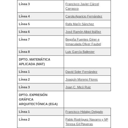
Línea 3
Francisco Javier Cárcel
Carrasco
Línea 4
Carola Aparicio Fernández
Línea 5
Rafa Marín Sánchez
Línea 6
José Ramón Albiol Ibáñez
Línea 7
Begoña Fuentes Giner e
Inmaculada Oliver Faubel
Línea 8
Luis García Ballester
DPTO. MATEMÁTICA
APLICADA (MAT)
Línea 1
David Soler Fernández
Línea 2
Joaquín Moreno Flores
Línea 3
Joan C. Micó Ruiz
DPTO. EXPRESIÓN
GRÁFICA
ARQUITECTÓNICA (EGA)
Línea 1
Francisco Hidalgo Delgado
Línea 2
Pablo Rodríguez Navarro y Mª
Teresa Gil Piqueras