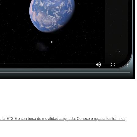
 la ETSIE o con beca de movilidad asignada. Conoce o repasa los trámites,