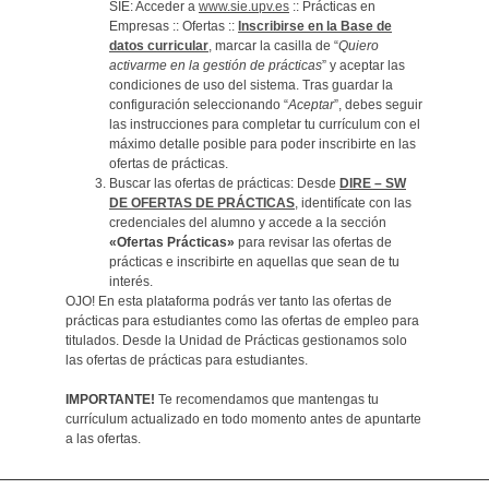
SIE: Acceder a
www.sie.upv.es
:: Prácticas en
Empresas :: Ofertas ::
Inscribirse en la Base de
datos curricular
, marcar la casilla de “
Quiero
activarme en la gestión de prácticas
” y aceptar las
condiciones de uso del sistema. Tras guardar la
configuración seleccionando “
Aceptar
”, debes seguir
las instrucciones para completar tu currículum con el
máximo detalle posible para poder inscribirte en las
ofertas de prácticas.
Buscar las ofertas de prácticas: Desde
DIRE – SW
DE OFERTAS DE PRÁCTICAS
, identifícate con las
credenciales del alumno y accede a la sección
«Ofertas Prácticas»
para revisar las ofertas de
prácticas e inscribirte en aquellas que sean de tu
interés.
OJO! En esta plataforma podrás ver tanto las ofertas de
prácticas para estudiantes como las ofertas de empleo para
titulados. Desde la Unidad de Prácticas gestionamos solo
las ofertas de prácticas para estudiantes.
IMPORTANTE!
Te recomendamos que mantengas tu
currículum actualizado en todo momento antes de apuntarte
a las ofertas.